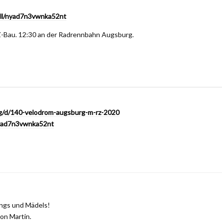
oll/nyad7n3vwnka52nt
-Bau. 12:30 an der Radrennbahn Augsburg.
org/d/140-velodrom-augsburg-m-rz-2020
nyad7n3vwnka52nt
Jungs und Mädels!
von Martin.